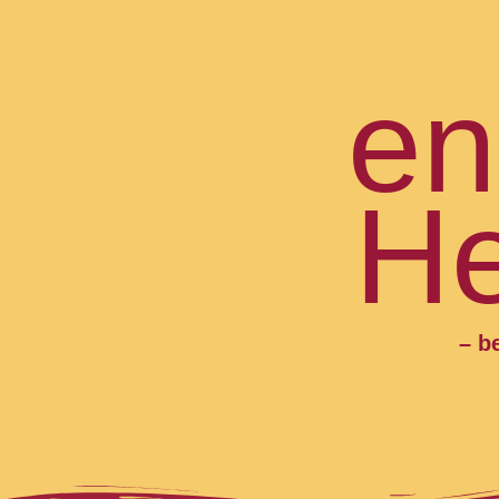
en
He
– b