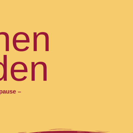
hen
den
spause –